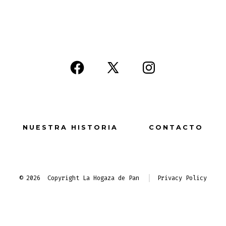
Open
Open
Open
Facebook
X
Instagram
in
in
in
a
a
a
NUESTRA HISTORIA
CONTACTO
new
new
new
tab
tab
tab
© 2026
Copyright La Hogaza de Pan
Privacy Policy